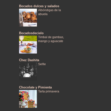
Bocados dulces y salados
Albóndigas de la
abuela
Bocadosdecielo
Timbal de gambas,
mango y aguacate
Chez Dashita
Selfie
Chocolate y Pimienta
Tarta primavera