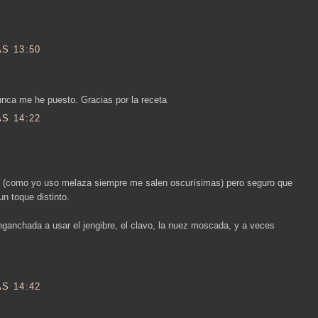
S 13:50
unca me he puesto. Gracias por la receta
S 14:22
as (como yo uso melaza siempre me salen oscurísimas) pero seguro que
n toque distinto.
ganchada a usar el jengibre, el clavo, la nuez moscada, y a veces
S 14:42