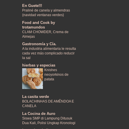
En Guete!!!
Praliné de canela y almendras
{navidad ventanas verdes}
Food and Cook by
trotamundos
CLAM CHOWDER, Crema de
Almejas
Gastronomía y Cía.
A la industria alimentaria le resulta
cada vez más complicado reducir
la sal
hierbas y especias
Knishes
neoyorkinos de
patata
La casita verde
BOLACHINHAS DE AMÊNDOA E
CANELA
La Cocina de Auro
Siswa SMP di Lampung Ditusuk
Dua Kali, Polisi Ungkap Kronologi