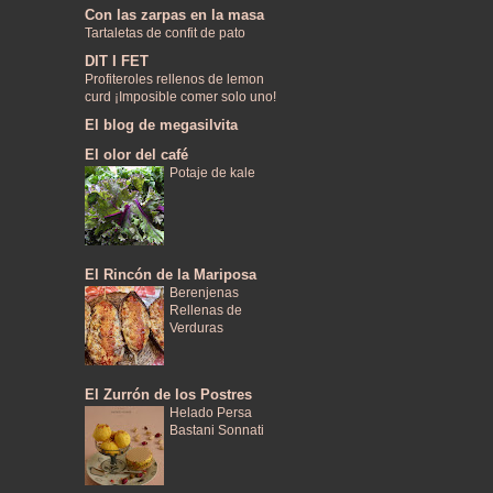
Con las zarpas en la masa
Tartaletas de confit de pato
DIT I FET
Profiteroles rellenos de lemon
curd ¡Imposible comer solo uno!
El blog de megasilvita
El olor del café
Potaje de kale
El Rincón de la Mariposa
Berenjenas
Rellenas de
Verduras
El Zurrón de los Postres
Helado Persa
Bastani Sonnati