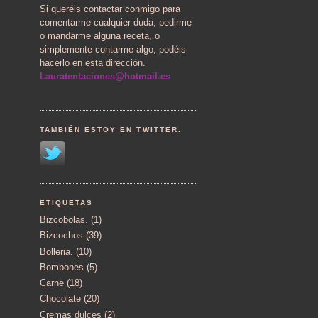
Si queréis contactar conmigo para
comentarme cualquier duda, pedirme
o mandarme alguna receta, o
simplemente contarme algo, podéis
hacerlo en esta dirección.
Lauratentaciones@hotmail.es
TAMBIÉN ESTOY EN TWITTER.
ETIQUETAS
Bizcobolas.
(1)
Bizcochos
(39)
Bolleria.
(10)
Bombones
(5)
Carne
(18)
Chocolate
(20)
Cremas dulces
(2)