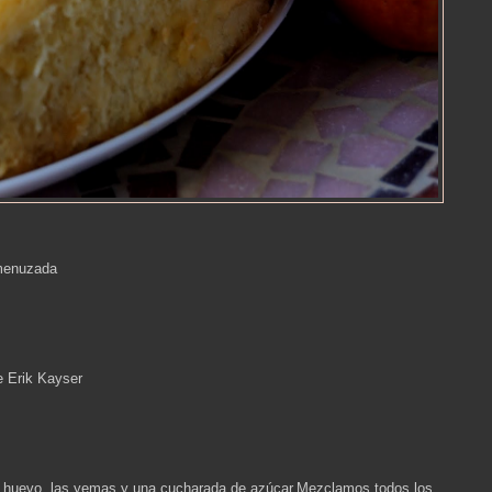
smenuzada
e Erik Kayser
 huevo, las yemas y una cucharada de azúcar.Mezclamos todos los