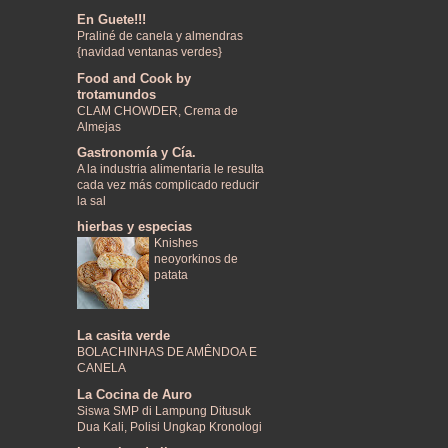
En Guete!!!
Praliné de canela y almendras
{navidad ventanas verdes}
Food and Cook by
trotamundos
CLAM CHOWDER, Crema de
Almejas
Gastronomía y Cía.
A la industria alimentaria le resulta
cada vez más complicado reducir
la sal
hierbas y especias
Knishes
neoyorkinos de
patata
La casita verde
BOLACHINHAS DE AMÊNDOA E
CANELA
La Cocina de Auro
Siswa SMP di Lampung Ditusuk
Dua Kali, Polisi Ungkap Kronologi