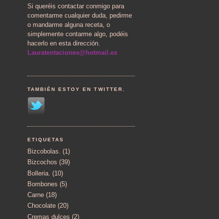
Si queréis contactar conmigo para
comentarme cualquier duda, pedirme
o mandarme alguna receta, o
simplemente contarme algo, podéis
hacerlo en esta dirección.
Lauratentaciones@hotmail.es
TAMBIÉN ESTOY EN TWITTER.
ETIQUETAS
Bizcobolas.
(1)
Bizcochos
(39)
Bolleria.
(10)
Bombones
(5)
Carne
(18)
Chocolate
(20)
Cremas dulces
(2)