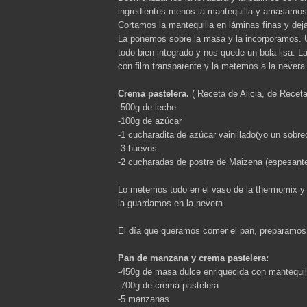
ingredientes menos la mantequilla y amasamo
Cortamos la mantequilla en láminas finas y de
La ponemos sobre la masa y la incorporamos.
todo bien integrado y nos quede un bola lisa. 
con film transparente y la metemos a la nevera 
Crema pastelera.
( Receta de Alicia, de Recet
-500g de leche
-100g de azúcar
-1 cucharadita de azúcar vainillado(yo un sobrec
-3 huevos
-2 cucharadas de postre de Maizena (espesant
Lo metemos todo en el vaso de la thermomix y 
la guardamos en la nevera.
El día que queramos comer el pan, preparamo
Pan de manzana y crema pastelera:
-450g de masa dulce enriquecida con mantequil
-700g de crema pastelera
-5 manzanas