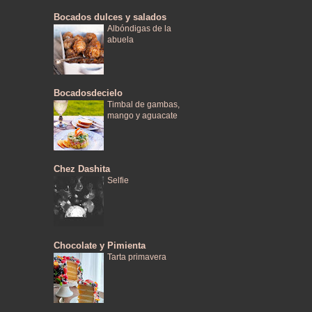
Bocados dulces y salados
Albóndigas de la
abuela
Bocadosdecielo
Timbal de gambas,
mango y aguacate
Chez Dashita
Selfie
Chocolate y Pimienta
Tarta primavera