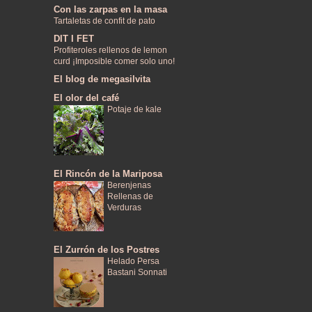
Con las zarpas en la masa
Tartaletas de confit de pato
DIT I FET
Profiteroles rellenos de lemon
curd ¡Imposible comer solo uno!
El blog de megasilvita
El olor del café
Potaje de kale
El Rincón de la Mariposa
Berenjenas
Rellenas de
Verduras
El Zurrón de los Postres
Helado Persa
Bastani Sonnati