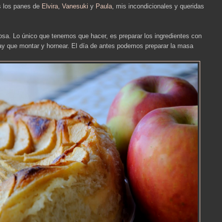
s los panes de
Elvira
,
Vanesuki
y
Paula
, mis incondicionales y queridas
iosa. Lo único que tenemos que hacer, es preparar los ingredientes con
ay que montar y hornear. El día de antes podemos preparar la masa