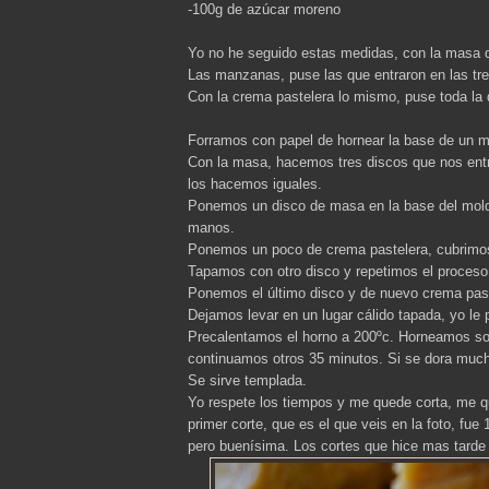
-100g de azúcar moreno
Yo no he seguido estas medidas, con la masa q
Las manzanas, puse las que entraron en las tre
Con la crema pastelera lo mismo, puse toda la 
Forramos con papel de hornear la base de un mo
Con la masa, hacemos tres discos que nos entr
los hacemos iguales.
Ponemos un disco de masa en la base del molde
manos.
Ponemos un poco de crema pastelera, cubrimo
Tapamos con otro disco y repetimos el proces
Ponemos el último disco y de nuevo crema pas
Dejamos levar en un lugar cálido tapada, yo le 
Precalentamos el horno a 200ºc. Horneamos sob
continuamos otros 35 minutos. Si se dora muc
Se sirve templada.
Yo respete los tiempos y me quede corta, me qu
primer corte, que es el que veis en la foto, f
pero buenísima. Los cortes que hice mas tard