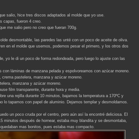
ue salio, hice tres discos adaptados al molde que yo use.
s capas, fueron 4 creo.
que me salio pero no creo que fueran 700g.
lde desmontable, las paredes las unté con un poco de aceite de oliva.
en en el molde que usemos, podemos pesar el primero, y los otros dos
, yo le di un poco de forma redondeada, pero luego lo ajuste con las
s con láminas de manzana pelada y espolvoreamos con azúcar moreno.
o, crema pastelera, manzana y azúcar moreno.
telera, manzana y azúcar moreno.
puse film transparente, durante hora y media.
re una rejilla durante 10 minutos, bajamos la temperatura a 170ºC y
ho lo tapamos con papel de aluminio. Dejamos templar y desmoldamos.
edo un poco cruda por el centro, pero aún así la encontré deliciosa. El
ue 15 minutos después de hornear, estaba muy blandita y se desmontaba,
e quedaban mas bonitos, pues estaba mas compacto.