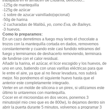
trabajaba en el almacén de Lituania, delicioso...
-125g de mantequilla
-125g de azúcar
-1 sobre de azucar vainillado(opcional)
-50g de harina
-2 cucharadas de Malibú,
yo, como Eva, de Baileys.
-3 huevos.
Como lo preparamos:
En un cazo derretimos a fuego muy lento el chocolate a
trozos con la mantequilla cortada en dados, removemos
constantemente y cuando este casi fundido retiramos del
fuego y terminamos de deshacerlo removiendo, terminara
de fundirse con el calor residual.
Añadir la harina, el azúcar, el licor escogido y los huevos, de
uno en uno, batiendo con unas varillas eléctricas para que
le entre el aire, ya que al no llevar levadura, nos subirá
mejor. No pondremos el siguiente huevo hasta que el
anterior este completamente integrado.
Verter en un molde de silicona o un pirex, si utilizamos este
último lo untaremos con mantequilla.
Cocer en el microondas en dos veces, ponemos 3
minutos(el mio creo que es de 800w), lo dejamos dentro sin
abrir la puerta durante 5 minutos, volvemos a programar 3