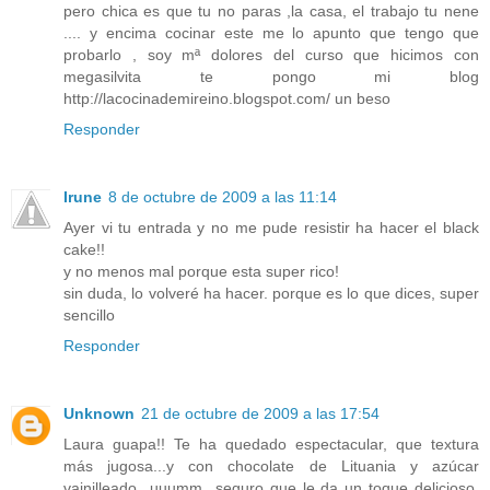
pero chica es que tu no paras ,la casa, el trabajo tu nene
.... y encima cocinar este me lo apunto que tengo que
probarlo , soy mª dolores del curso que hicimos con
megasilvita te pongo mi blog
http://lacocinademireino.blogspot.com/ un beso
Responder
Irune
8 de octubre de 2009 a las 11:14
Ayer vi tu entrada y no me pude resistir ha hacer el black
cake!!
y no menos mal porque esta super rico!
sin duda, lo volveré ha hacer. porque es lo que dices, super
sencillo
Responder
Unknown
21 de octubre de 2009 a las 17:54
Laura guapa!! Te ha quedado espectacular, que textura
más jugosa...y con chocolate de Lituania y azúcar
vainilleado...uuumm...seguro que le da un toque delicioso,