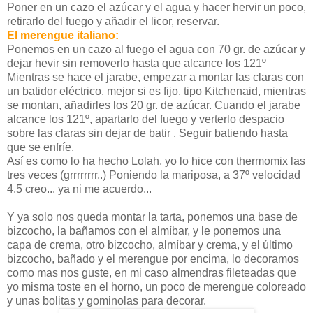
Poner en un cazo el azúcar y el agua y hacer hervir un poco,
retirarlo del fuego y añadir el licor, reservar.
El merengue italiano:
Ponemos en un cazo al fuego el agua con 70 gr. de azúcar y
dejar hevir sin removerlo hasta que alcance los 121º
Mientras se hace el jarabe, empezar a montar las claras con
un batidor eléctrico, mejor si es fijo, tipo Kitchenaid, mientras
se montan, añadirles los 20 gr. de azúcar. Cuando el jarabe
alcance los 121º, apartarlo del fuego y verterlo despacio
sobre las claras sin dejar de batir . Seguir batiendo hasta
que se enfríe.
Así es como lo ha hecho Lolah, yo lo hice con thermomix las
tres veces (grrrrrrrr..) Poniendo la mariposa, a 37º velocidad
4.5 creo... ya ni me acuerdo...
Y ya solo nos queda montar la tarta, ponemos una base de
bizcocho, la bañamos con el almíbar, y le ponemos una
capa de crema, otro bizcocho, almíbar y crema, y el último
bizcocho, bañado y el merengue por encima, lo decoramos
como mas nos guste, en mi caso almendras fileteadas que
yo misma toste en el horno, un poco de merengue coloreado
y unas bolitas y gominolas para decorar.