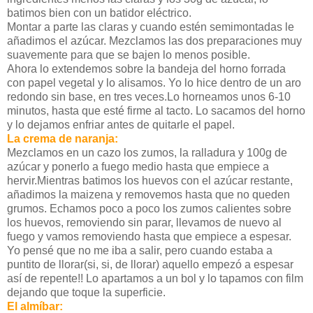
batimos bien con un batidor eléctrico.
Montar a parte las claras y cuando estén semimontadas le
añadimos el azúcar. Mezclamos las dos preparaciones muy
suavemente para que se bajen lo menos posible.
Ahora lo extendemos sobre la bandeja del horno forrada
con papel vegetal y lo alisamos. Yo lo hice dentro de un aro
redondo sin base, en tres veces.Lo horneamos unos 6-10
minutos, hasta que esté firme al tacto. Lo sacamos del horno
y lo dejamos enfriar antes de quitarle el papel.
La crema de naranja:
Mezclamos en un cazo los zumos, la ralladura y 100g de
azúcar y ponerlo a fuego medio hasta que empiece a
hervir.Mientras batimos los huevos con el azúcar restante,
añadimos la maizena y removemos hasta que no queden
grumos. Echamos poco a poco los zumos calientes sobre
los huevos, removiendo sin parar, llevamos de nuevo al
fuego y vamos removiendo hasta que empiece a espesar.
Yo pensé que no me iba a salir, pero cuando estaba a
puntito de llorar(si, si, de llorar) aquello empezó a espesar
así de repente!! Lo apartamos a un bol y lo tapamos con film
dejando que toque la superficie.
El almíbar: