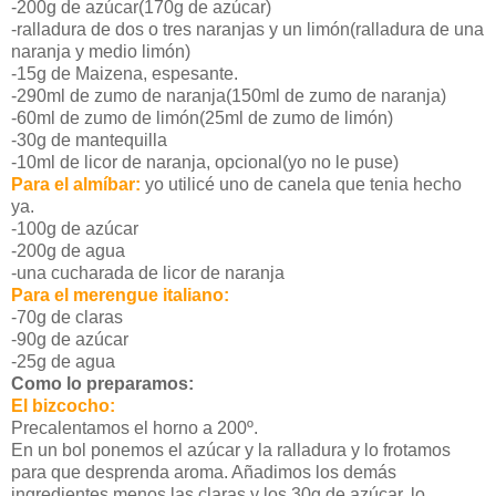
-200g de azúcar(170g de azúcar)
-ralladura de dos o tres naranjas y un limón(ralladura de una
naranja y medio limón)
-15g de Maizena, espesante.
-290ml de zumo de naranja(150ml de zumo de naranja)
-60ml de zumo de limón(25ml de zumo de limón)
-30g de mantequilla
-10ml de licor de naranja, opcional(yo no le puse)
Para el almíbar:
yo utilicé uno de canela que tenia hecho
ya.
-100g de azúcar
-200g de agua
-una cucharada de licor de naranja
Para el merengue italiano:
-70g de claras
-90g de azúcar
-25g de agua
Como lo preparamos:
El bizcocho:
Precalentamos el horno a 200º.
En un bol ponemos el azúcar y la ralladura y lo frotamos
para que desprenda aroma. Añadimos los demás
ingredientes menos las claras y los 30g de azúcar, lo