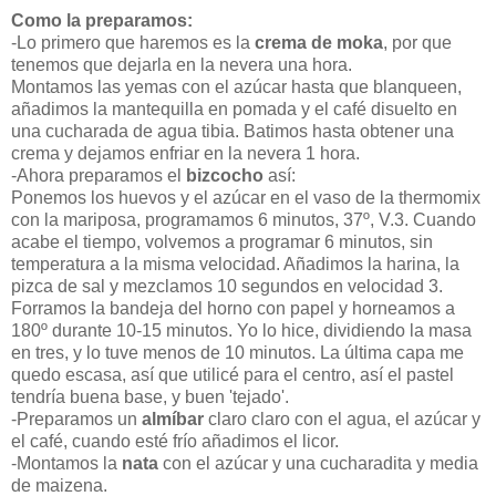
Como la preparamos:
-Lo primero que haremos es la
crema de moka
, por que
tenemos que dejarla en la nevera una hora.
Montamos las yemas con el azúcar hasta que blanqueen,
añadimos la mantequilla en pomada y el café disuelto en
una cucharada de agua tibia. Batimos hasta obtener una
crema y dejamos enfriar en la nevera 1 hora.
-Ahora preparamos el
bizcocho
así:
Ponemos los huevos y el azúcar en el vaso de la thermomix
con la mariposa, programamos 6 minutos, 37º, V.3. Cuando
acabe el tiempo, volvemos a programar 6 minutos, sin
temperatura a la misma velocidad. Añadimos la harina, la
pizca de sal y mezclamos 10 segundos en velocidad 3.
Forramos la bandeja del horno con papel y horneamos a
180º durante 10-15 minutos. Yo lo hice, dividiendo la masa
en tres, y lo tuve menos de 10 minutos. La última capa me
quedo escasa, así que utilicé para el centro, así el pastel
tendría buena base, y buen 'tejado'.
-Preparamos un
almíbar
claro claro con el agua, el azúcar y
el café, cuando esté frío añadimos el licor.
-Montamos la
nata
con el azúcar y una cucharadita y media
de maizena.